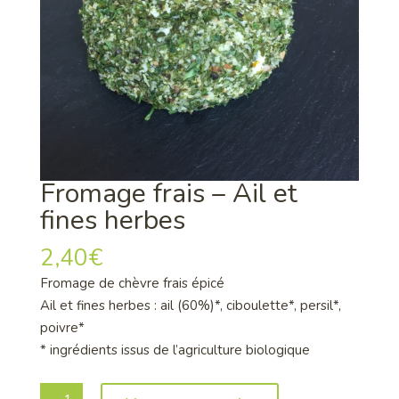
Fromage frais – Ail et
fines herbes
2,40
€
Fromage de chèvre frais épicé
Ail et fines herbes : ail (60%)*, ciboulette*, persil*,
poivre*
* ingrédients issus de l’agriculture biologique
quantité