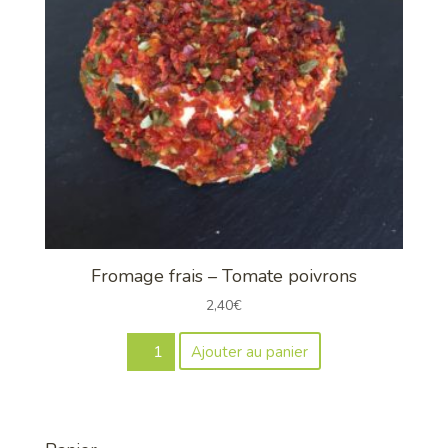
Fromage frais – Tomate poivrons
2,40
€
quantité
Ajouter au panier
de
Fromage
frais
-