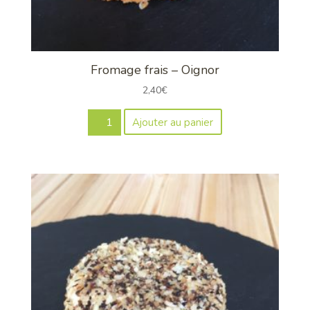
Fromage frais – Oignor
2,40
€
quantité
Ajouter au panier
de
Fromage
frais
-
Oignor