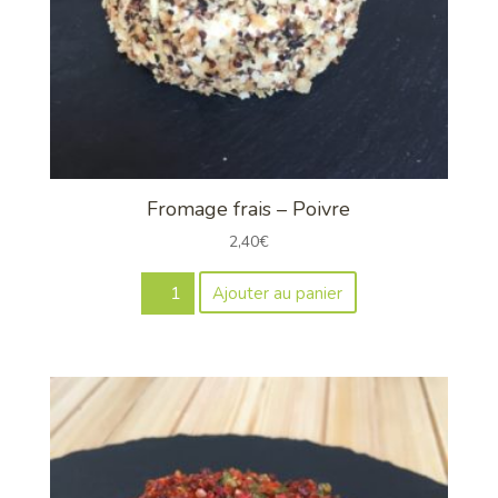
Fromage frais – Poivre
2,40
€
quantité
Ajouter au panier
de
Fromage
frais
-
Poivre