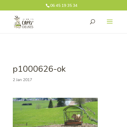
06 45 19 35 34‬
p1000626-ok
2 Jan 2017