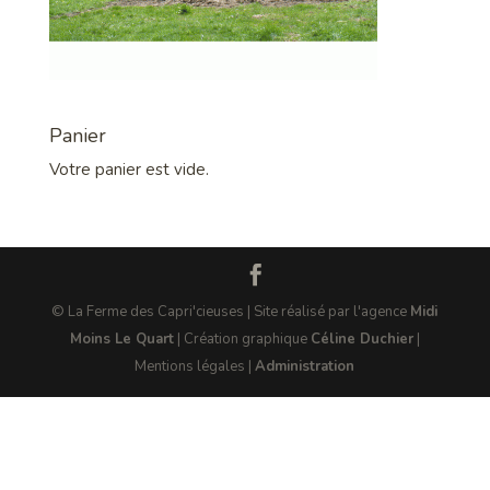
Panier
Votre panier est vide.
© La Ferme des Capri'cieuses | Site réalisé par l'agence
Midi
Moins Le Quart
| Création graphique
Céline Duchier
|
Mentions légales |
Administration