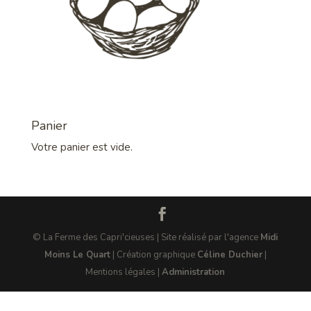
Panier
Votre panier est vide.
© La Ferme des Capri'cieuses | Site réalisé par l'agence
Midi
Moins Le Quart
| Création graphique
Céline Duchier
|
Mentions légales |
Administration