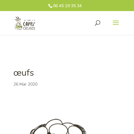
06 45 19 35 34‬
œufs
26 Mar 2020