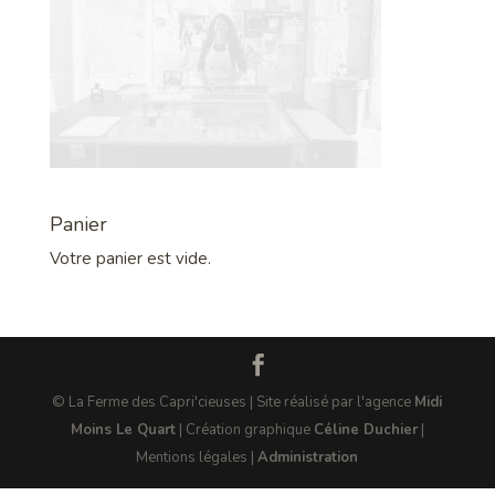
Panier
Votre panier est vide.
© La Ferme des Capri'cieuses | Site réalisé par l'agence
Midi
Moins Le Quart
| Création graphique
Céline Duchier
|
Mentions légales |
Administration